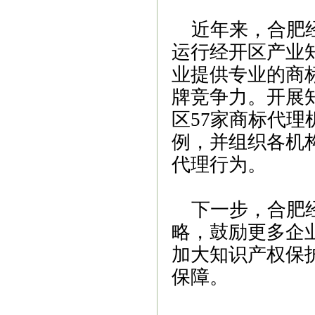
近年来，合肥经
运行经开区产业
业提供专业的商
牌竞争力。开展
区57家商标代
例，并组织各机
代理行为。
下一步，合肥经
略，鼓励更多企
加大知识产权保
保障。
阜阳市商标事务所
|
阜阳商标事务所
|
阜
请
|
阜阳商标申请
|
阜阳商标注册
|
阜阳商