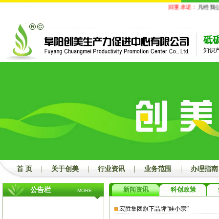
郑重承诺：
凡经我公
砥
知识
首 页
|
关于创美
|
行业资讯
|
业务范围
|
办理指南
新闻资讯
科创政策
公告栏
MORE
宏胜集团旗下品牌“娃小宗”