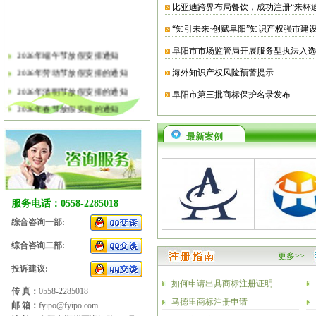
比亚迪跨界布局餐饮，成功注册“来杯
“知引未来·创赋阜阳”知识产权强市建
阜阳市市场监管局开展服务型执法入选
2026年端午节放假安排通知
2026年劳动节放假安排的通知
海外知识产权风险预警提示
2026年清明节放假安排的通知
阜阳市第三批商标保护名录发布
2026年春节放假安排的通知
2026年元旦放假安排的通知
最新案例
2025年国庆节、中秋节放假安排
2025年端午节放假安排的通知
2025年劳动节放假安排的通知
2025年清明节放假安排的通知
服务电话：0558-2285018
2025年春节放假安排的通知
综合咨询一部:
综合咨询二部:
更多>>
投诉建议:
如何申请出具商标注册证明
传 真：
0558-2285018
马德里商标注册申请
邮 箱：
fyipo@fyipo.com