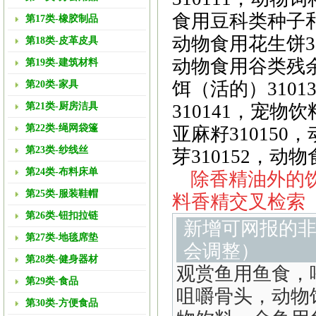
食用豆科类种子和豆
第17类-橡胶制品
动物食用花生饼31
第18类-皮革皮具
动物食用谷类残余产
第19类-建筑材料
饵（活的）3101
第20类-家具
第21类-厨房洁具
310141，宠物饮
第22类-绳网袋篷
亚麻籽310150
第23类-纱线丝
芽310152，动物
第24类-布料床单
除香精油外的饮
第25类-服装鞋帽
料香精交叉检索
第26类-钮扣拉链
新增可网报的
第27类-地毯席垫
会调整）
第28类-健身器材
观赏鱼用鱼食，
第29类-食品
咀嚼骨头，动物
第30类-方便食品