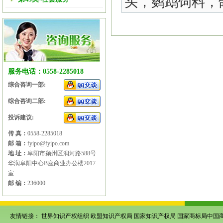
头，鹦鹉饲料，
服务电话：0558-2285018
综合咨询一部:
综合咨询二部:
投诉建议:
传 真：
0558-2285018
邮 箱：
fyipo@fyipo.com
地 址：
阜阳市颍州区润河路588号
华润阜阳中心B座商业办公楼2017
室
邮 编：
236000
友情链接：
世界知识产权组织
欧盟知识产权局
国家知识产权局
国家商标局中国