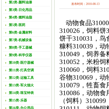
第2类-颜料油漆
发布时间：2010-08-13
第3类-日化用品
第4类-燃料油脂
动物食品3100
第5类-医药
310026，饲料饼
第6类-金属材料
饼干310031，鸟
第7类-机械设备
糠料310039，
第8类-手工器械
310049，饲养备
第9类-科学仪器
310052，米粉饲
第10类-医疗器械
310060，饲料3
第11类-灯具空调
谷物310069，
第12类-运输工具
310079，牲畜食
第13类-军火烟火
310086，动物食
第14类-珠宝钟表
（饲料）31009
第15类-乐器
310111，动物饲
第16类-办公用品