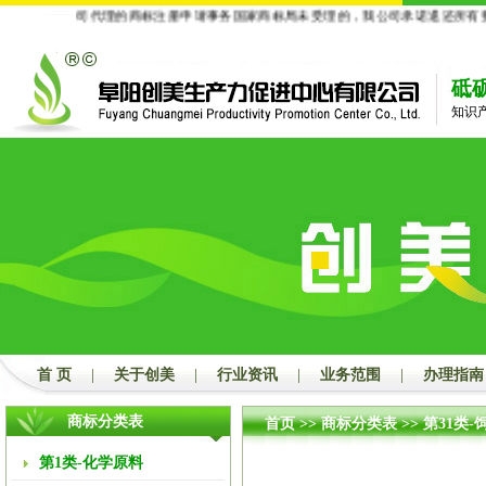
：
凡经我公司代理的商标注册申请事务国家商标局未受理的，我公司承诺退还所有费
砥
知识
首 页
|
关于创美
|
行业资讯
|
业务范围
|
办理指南
商标分类表
首页
>>
商标分类表
>>
第31类-
第1类-化学原料