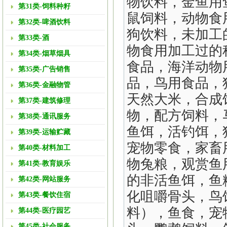
物饮料，金鱼用
第31类-饲料种籽
鼠饲料，动物食
第32类-啤酒饮料
狗饮料，未加工
第33类-酒
物食用加工过的
第34类-烟草烟具
食品，海洋动物
第35类-广告销售
品，鸟用食品，
第36类-金融物管
天然大米，合成
第37类-建筑修理
物，配方饲料，
第38类-通讯服务
鱼饵，活钓饵，
第39类-运输贮藏
宠物零食，家畜
第40类-材料加工
物兔粮，观赏鱼
第41类-教育娱乐
的非活鱼饵，鱼
第42类-网站服务
化咀嚼骨头，鸟
第43类-餐饮住宿
料），鱼食，宠
第44类-医疗园艺
第45类-社会服务