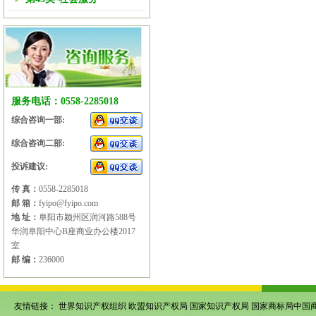
服务电话：0558-2285018
综合咨询一部:
综合咨询二部:
投诉建议:
传 真：
0558-2285018
邮 箱：
fyipo@fyipo.com
地 址：
阜阳市颍州区润河路588号
华润阜阳中心B座商业办公楼2017
室
邮 编：
236000
友情链接：
世界知识产权组织
欧盟知识产权局
国家知识产权局
国家商标局中国