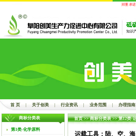
郑重承诺：
砥
知识
首 页
|
关于创美
|
行业资讯
|
业务范围
|
办理指南
商标分类表
首页
>>
商标分类表
>>
第12类-
第1类-化学原料
运载工具；陆、空、海