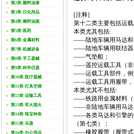
第2类-颜料油漆
第3类-日化用品
[注释]
第4类-燃料油脂
第十二类主要包括运载
本类尤其包括:
第5类-医药
——陆地车辆用马达和
第6类-金属材料
——陆地车辆用联结器
第7类-机械设备
——气垫船；
第8类-手工器械
——遥控运载工具（非
第9类-科学仪器
——运载工具部件，例
第10类-医疗器械
——运载工具用履带，
第11类-灯具空调
本类尤其不包括:
第12类-运输工具
——铁路用金属材料（
第13类-军火烟火
——非陆地车辆用马达
第14类-珠宝钟表
——各类马达和引擎的
（第七类）；
第15类-乐器
——橡胶履带（履带式
第16类-办公用品