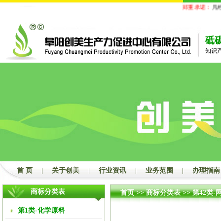
郑重承诺：
凡经
砥
知识
首 页
|
关于创美
|
行业资讯
|
业务范围
|
办理指南
商标分类表
首页
>>
商标分类表
>>
第42类-
第1类-化学原料