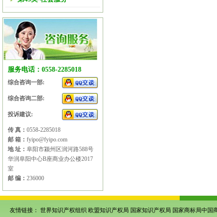
服务电话：0558-2285018
综合咨询一部:
综合咨询二部:
投诉建议:
传 真：
0558-2285018
邮 箱：
fyipo@fyipo.com
地 址：
阜阳市颍州区润河路588号
华润阜阳中心B座商业办公楼2017
室
邮 编：
236000
友情链接：
世界知识产权组织
欧盟知识产权局
国家知识产权局
国家商标局中国