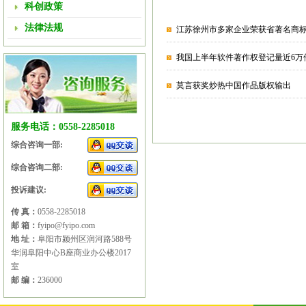
科创政策
法律法规
江苏徐州市多家企业荣获省著名商
我国上半年软件著作权登记量近6万
莫言获奖炒热中国作品版权输出
服务电话：0558-2285018
综合咨询一部:
综合咨询二部:
投诉建议:
传 真：
0558-2285018
邮 箱：
fyipo@fyipo.com
地 址：
阜阳市颍州区润河路588号
华润阜阳中心B座商业办公楼2017
室
邮 编：
236000