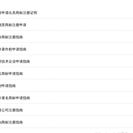
南充
眉山
宜
林芝
山南
云
何申请出具商标注册证明
阳
六盘水
遵
安
汉中
榆林
德里商标注册申请
掖
平凉
酒泉
海
西宁
海东
际商标注册指南
件著作权申请指南
新技术企业申请指南
名商标申请指南
利申请指南
市著名商标申请指南
港公司注册指南
内商标注册指南