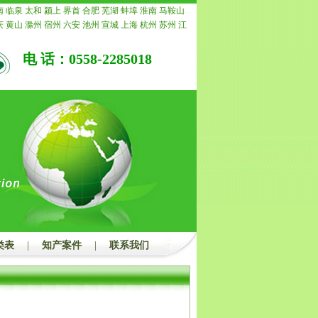
我公司承诺退还所有费用。
南
临泉
太和
颍上
界首
合肥
芜湖
蚌埠
淮南
马鞍山
庆
黄山
滁州
宿州
六安
池州
宣城
上海
杭州
苏州
江
常州
南通
镇江
扬州
连云港
淮安
盐城
徐州
泰州
宿
重庆
安徽
浙江
宁波
温州
嘉兴
湖州
绍兴
金华
衢州
电 话：0558-2285018
水
福建
福州
厦门
莆田
三明
泉州
漳州
南平
龙岩
宁
青岛
淄博
枣庄
东营
烟台
潍坊
济宁
泰安
威海
日照
州
聊城
滨州
菏泽
江西
南昌
景德镇
萍乡
九江
新余
安
宜春
抚州
上饶
广东
广州
韶关
深圳
珠海
汕头
佛
茂名
肇庆
惠州
梅州
汕尾
河源
阳江
清远
东莞
中山
浮
广西
南宁
柳州
桂林
梧州
北海
防城港
钦州
贵港
州
河池
来宾
崇左
海南
海口
三亚
三沙
儋州
湖北
武
宜昌
襄阳
鄂州
荆州
孝感
荆门
黄冈
咸宁
随州
湖南
潭
衡阳
邵阳
岳阳
常德
张家界
益阳
郴州
永州
怀化
州
开封
洛阳
平顶山
安阳
鹤壁
新乡
焦作
濮阳
许昌
南阳
商丘
信阳
周口
驻马店
内蒙
呼和浩特
包头
乌
鄂尔多斯
呼伦贝尔
巴彦淖尔
乌兰察布
河北
家庄
唐
郸
邢台
保定
张家口
承德
沧州
廊坊
衡水
山西
太原
类表
|
知产案件
|
联系我们
治
晋城
朔州
晋中
运城
忻州
临汾
吕梁
辽宁
沈阳
大
本溪
丹东
锦州
营口
阜新
辽阳
盘锦
铁岭
朝阳
葫芦
吉林
四平
辽源
通化
白山
松原
白城
黑龙江
哈尔滨
西
鹤岗
双鸭山
大庆
伊春
佳木斯
七台河
牡丹江
黑河
都
自贡
攀枝花
泸州
德阳
绵阳
广元
遂宁
内江
乐山