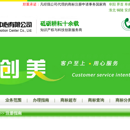
郑重承诺：
凡经我公司代理的商标注册申请事务国家商标局未受理的，
阜阳
界首
阜
淮北
铜陵
安
苏
南京
无锡
迁
北京
天津
砥砺耕耘十余载
舟山
台州
丽
知识产权与科技创新服务商
德
山东
济南
莱芜
临沂
德
鹰潭
赣州
吉
山
江门
湛江
潮州
揭阳
云
玉林
百色
贺
汉
黄石
十堰
长沙
株洲
湘
娄底
河南
郑
漯河
三门峡
海
赤峰
通辽
山
秦皇岛
邯
业务范围
|
办理指南
|
商标超市
|
商标查询
|
商标分
大同
阳泉
长
连
鞍山
抚顺
>>
注册指南
岛
吉林
长春
齐齐哈尔
鸡
绥化
四川
成