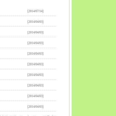
宾
广安
达州
雅安
巴中
资阳
西藏
拉萨
日喀则
昌都
南
昆明
曲靖
玉溪
保山
昭通
丽江
普洱
临沧
贵州
贵
[2014/07/14]
义
安顺
毕节
铜仁
陕西
西安
铜川
宝鸡
咸阳
渭南
延
安康
商洛
甘肃
兰州
嘉峪关
金昌
白银
天水
武威
张
[2014/04/03]
庆阳
定西
陇南
宁夏
银川
石嘴山
吴忠
固原
中卫
青
新疆
乌鲁木齐
克拉玛依
吐鲁番
哈密
[2014/04/03]
[2014/04/03]
[2014/04/03]
[2014/04/03]
[2014/04/03]
[2014/04/03]
[2014/04/03]
[2014/04/03]