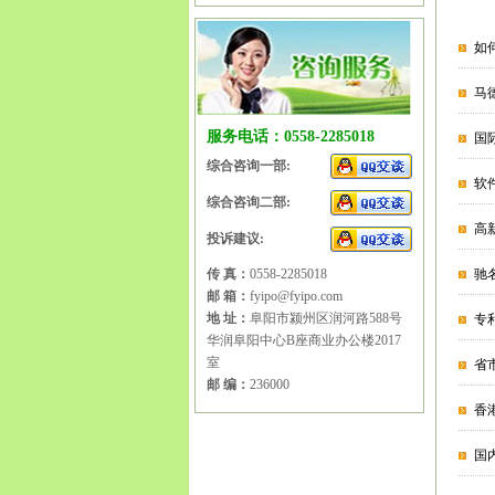
如
马
服务电话：0558-2285018
国
综合咨询一部:
软
综合咨询二部:
高
投诉建议:
传 真：
0558-2285018
驰
邮 箱：
fyipo@fyipo.com
地 址：
阜阳市颍州区润河路588号
专
华润阜阳中心B座商业办公楼2017
室
省
邮 编：
236000
香
国